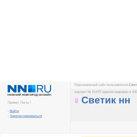
Персональный сайт пользователя
Свет
портрет № 51475 зарегистрирован в 200
Светик нн
Привет, Гость !
-
Войти
-
Зарегистрироваться