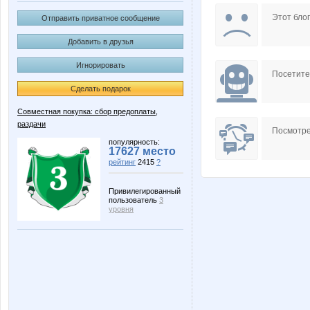
KYulya
KateHo
Этот блог
Отправить приватное сообщение
Добавить в друзья
Игнорировать
NADA77-77
Nata30
Посетит
Сделать подарок
Совместная покупка: сбор предоплаты,
раздачи
Taisiya
Vick
Посмотре
популярность:
17627 место
рейтинг
2415
?
jdanovets
kengy
Привилегированный
пользователь
3
уровня
reklamka
safanuk