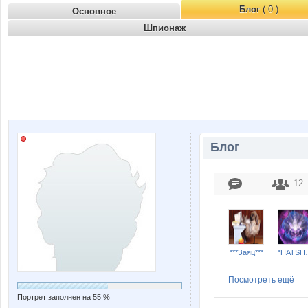
Блог
( 0 )
Основное
Шпионаж
Блог
12
***Заяц***
*HAT
Посмотреть ещё
Портрет заполнен на 55 %