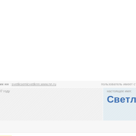
ик нн
:
svetiksemicvetiknn.www.nn.ru
пользователь имеет 
7 году
настоящее имя:
Светл