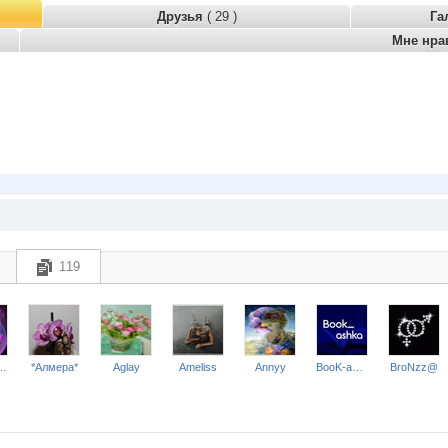
Друзья
( 29 )
Га
Мне нра
119
SHEPSUT*
*Алмера*
Aglay
Ameliss
Annyy
BooK-ashka
BroNzz@