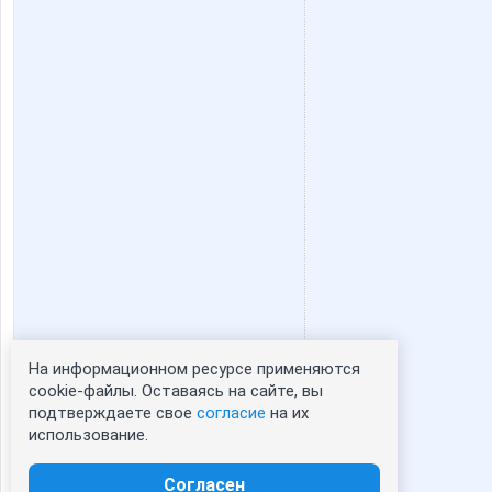
Алмазик)
Апрель
Лия2606
Лиссе
Турбомодная
Ук
ШаГаНэ
Шум
На информационном ресурсе применяются
Статистика портрета:
cookie-файлы. Оставаясь на сайте, вы
подтверждаете свое
согласие
на их
сейчас просматривают портрет - 0
использование.
зарегистрированные пользователи
посетившие портрет за 7 дней - 0
Согласен