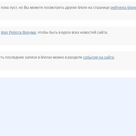
k
Kathrin
Kittyk
Konstante
L1007
LanaNN
Lavanda*
 пока пуст, но Вы можете посмотреть другие блоги на странице
рейтинга блог
Natalya2907
Nelena
Noatel
Olushka)
Panfa!
Princess Valkyrie
е
блог Робота Форума
, чтобы быть в курсе всех новостей сайта.
Vinogradinka
alinayna
anaida
androlena
capitancap
dina79
ть последние записи в блогах можно в разделе
события на сайте
.
kornelly
lediX
lestia
ludochek
madonn@
mamadenisa
o1
umo4-ka
unm
юля23
козерожик
мама люба
маняш@